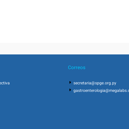
Correos
ectiva
secretaria@spge.org.py
gastroenterologia@megalabs.