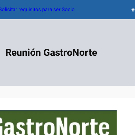
Solicitar requisitos para ser Socio
Reunión GastroNorte