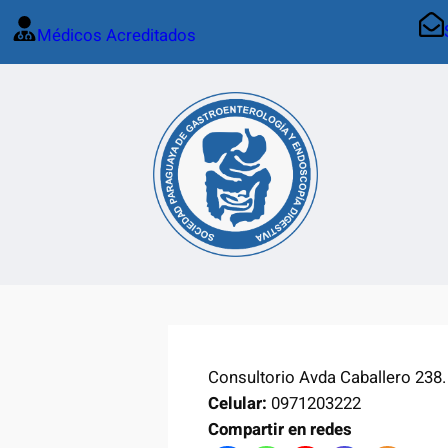
Saltar
Médicos Acreditados
al
contenido
Consultorio Avda Caballero 238.
Celular:
0971203222
Compartir en redes