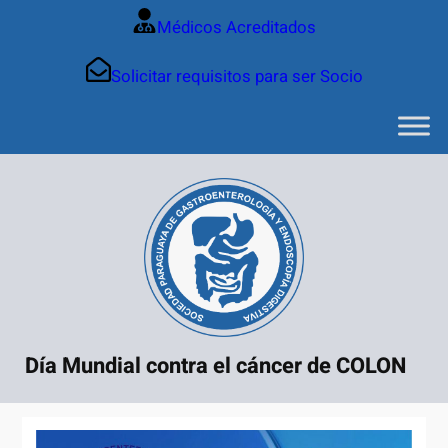
Saltar
Médicos Acreditados
al
contenido
Solicitar requisitos para ser Socio
Día Mundial contra el cáncer de COLON